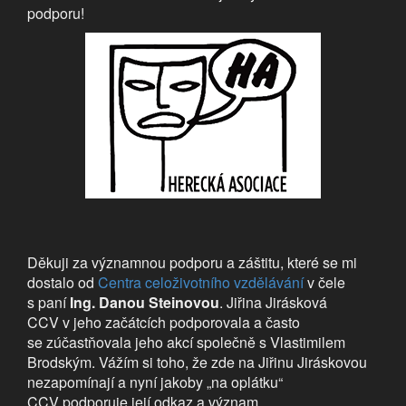
podporu!
Děkuji za významnou podporu a záštitu, které se mi
dostalo od
Centra celoživotního vzdělávání
v čele
s paní
Ing. Danou Steinovou
. Jiřina Jirásková
CCV v jeho začátcích podporovala a často
se zúčastňovala jeho akcí společně s Vlastimilem
Brodským. Vážím si toho, že zde na Jiřinu Jiráskovou
nezapomínají a nyní jakoby „na oplátku“
CCV podporuje její odkaz a význam.