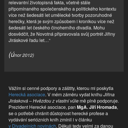
relevantní životopisná fakta, včetně stále
připomínaného společenského a politického kontextu
více než šedesáti let umělecké tvorby pozoruhodné
herečky, která je svým způsobem i kronikou více než
šedesáti let českého činoherního divadla. Mohu
dosvědčit, že Novotná připravovala svůj portrét Jiřiny
Jiráskové řadu let…“
(ú
nor 2012)
Vážím si cenné podpory a záštity, kterou mi poskytla
Herecká asociace
. V mém záměru vydat knihu
Jiřina
Jirásková – Hvězdou z vlastní vůle
mě plně podporuje.
Prezident Herecké asociace, pan
MgA. Jiří Hromada
,
se o potřebě chránit důstojnost herecké profese a
vydávání seriózních knih zmínil i v článku
v Divadelních novinách
. Děkuji tedy velmi za danou