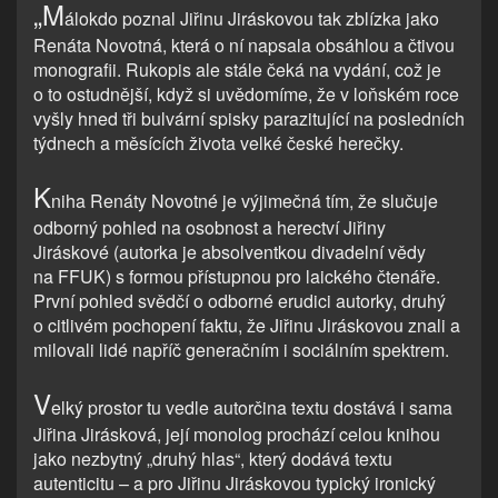
„M
álokdo poznal Jiřinu Jiráskovou tak zblízka jako
Renáta Novotná, která o ní napsala obsáhlou a čtivou
monografii. Rukopis ale stále čeká na vydání, což je
o to ostudnější, když si uvědomíme, že v loňském roce
vyšly hned tři bulvární spisky parazitující na posledních
týdnech a měsících života velké české herečky.
K
niha Renáty Novotné je výjimečná tím, že slučuje
odborný pohled na osobnost a herectví Jiřiny
Jiráskové (autorka je absolventkou divadelní vědy
na FFUK) s formou přístupnou pro laického čtenáře.
První pohled svědčí o odborné erudici autorky, druhý
o citlivém pochopení faktu, že Jiřinu Jiráskovou znali a
milovali lidé napříč generačním i sociálním spektrem.
V
elký prostor tu vedle autorčina textu dostává i sama
Jiřina Jirásková, její monolog prochází celou knihou
jako nezbytný „druhý hlas“, který dodává textu
autenticitu – a pro Jiřinu Jiráskovou typický ironický