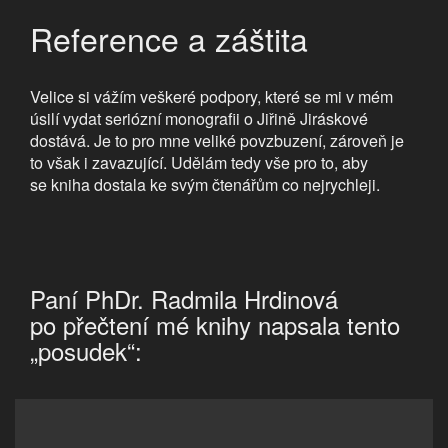
Reference a záštita
Velice si vážím veškeré podpory, které se mi v mém
úsilí vydat seriózní monografii o Jiřině Jiráskové
dostává. Je to pro mne veliké povzbuzení, zároveň je
to však i zavazující. Udělám tedy vše pro to, aby
se kniha dostala ke svým čtenářům co nejrychleji.
Paní PhDr. Radmila Hrdinová
po přečtení mé knihy napsala tento
„posudek“: