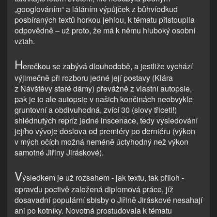
„googlováním“ a látáním výpůjček z bůhvíodkud
posbíraných textů horkou jehlou, k tématu přistoupila
odpovědně – už proto, že má k němu hluboký osobní
vztah.
H
erečkou se zabývá dlouhodobě, a jestliže vychází
výjimečně při rozboru jedné její postavy (Klára
z Návštěvy staré dámy) převážně z vlastní autopsie,
pak je to ale autopsie v našich končinách neobvykle
gruntovní a obdivuhodná, zvící 30 (slovy třiceti!)
shlédnutých repríz jedné inscenace, tedy vysledování
jejího vývoje doslova od premiéry po derniéru (výkon
v mých očích možná neméně úctyhodný než výkon
samotné Jiřiny Jiráskové).
V
ýsledkem je už rozsahem - jak textu, tak příloh -
opravdu poctivě založená diplomová práce, jíž
dosavadní populární sbisby o Jiřině Jiráskové nesahají
ani po kotníky. Novotná prostudovala k tématu