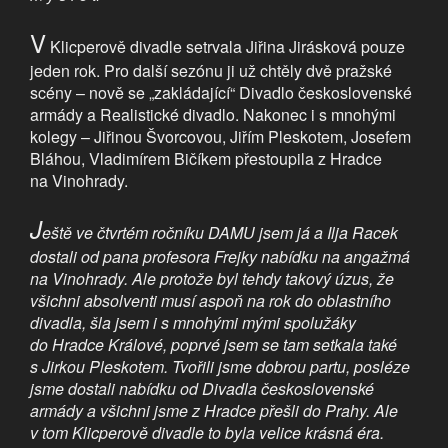
V
Klicperově divadle setrvala Jiřina Jirásková pouze
jeden rok. Pro další sezónu ji už chtěly dvě pražské
scény – nově se „zakládající“ Divadlo československé
armády a Realistické divadlo. Nakonec i s mnohými
kolegy – Jiřinou Švorcovou, Jiřím Pleskotem, Josefem
Bláhou, Vladimírem Bičíkem přestoupila z Hradce
na Vinohrady.
J
eště ve čtvrtém ročníku DAMU jsem já a Ilja Racek
dostali od pana profesora Frejky nabídku na angažmá
na Vinohrady. Ale protože byl tehdy takový úzus, že
všichni absolventi musí aspoň na rok do oblastního
divadla, šla jsem i s mnohými mými spolužáky
do Hradce Králové, poprvé jsem se tam setkala také
s Jirkou Pleskotem. Tvořili jsme dobrou partu, posléze
jsme dostali nabídku od Divadla československé
armády a všichni jsme z Hradce přešli do Prahy. Ale
v tom Klicperově divadle to byla velice krásná éra.