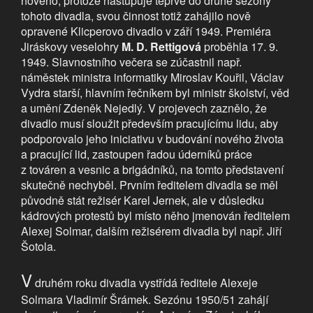
nového, protože nastupuje teprve do druhé sezóny
tohoto divadla, svou činnost totiž zahájilo nově
opravené Klicperovo divadlo v září 1949. Premiéra
Jiráskovy veselohry
M. D. Rettigová
proběhla 17. 9.
1949. Slavnostního večera se zúčastnil např.
náměstek ministra informatiky Miroslav Kouřil, Václav
Vydra starší, hlavním řečníkem byl ministr školství, věd
a umění Zdeněk Nejedlý. V projevech zaznělo, že
divadlo musí sloužit především pracujícímu lidu, aby
podporovalo jeho iniciativu v budování nového života
a pracující lid, zastoupen řadou úderníků práce
z továren a vesnic a brigádníků, na tomto představení
skutečně nechyběl. Prvním ředitelem divadla se měl
původně stát režisér Karel Jernek, ale v důsledku
kádrových protestů byl místo něho jmenován ředitelem
Alexej Solmar, dalším režisérem divadla byl např. Jiří
Šotola.
V
druhém roku divadla vystřídá ředitele Alexeje
Solmara Vladimír Šrámek. Sezónu 1950/51 zahájí