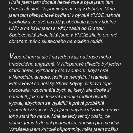
Hrála jsem tam docela hezké role a byla jsem tam
docela šťastná. Vzpomínám na něj v dobrém. Měla
jsem tam přepychové bydlení v bývalé YMCE nahoře
v pokojíku se dvěma lůžky, obědvala jsem v jídelně
KNV a na kávu jsem si vždy zašla do Grandu.
Společenský život, jaký jsme v YMCE žili, je pro mě
obrazem mého skutečného hereckého mládí.
V
zpomínám si ale i na jeden kaz na kráse mého
hradeckého angažmá. V Klicperově divadle byl jeden
starší herec, významný člen souboru, kdysi hrál
v Národním divadle, jestli se nemýlím i Hamleta.
Připravoval se nějaký Shaw, kdyby mi hlava lépe
pracovala, vzpomněla bych si, který, ale dobře si
pamatuji, jak nás tenkrát tehdejší ředitel divadla
vyzval, abychom se vyjádřili k právě proběhlé
generální zkoušce. A já jsem nejvíc kritizovala právě
toho staršího herce. Mně se tedy tehdy zdálo, že
starce, jemu bylo asi padesát let, dneska pro mě kluk.
Vznášela jsem kritické připomínky, měla jsem trošku