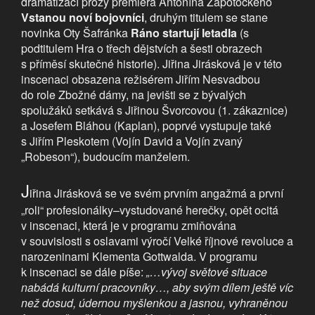
dramatizací prózy premiéra Antonína Zápotockého
Vstanou noví bojovníci
, druhým titulem se stane
novinka Oty Šafránka
Ráno startují letadla
(s
podtitulem Hra o třech dějstvích a šesti obrazech
s příměsí skutečné historie). Jiřina Jirásková je v této
inscenaci obsazena režisérem Jiřím Nesvadbou
do role Zbožné dámy, na jevišti se z bývalých
spolužáků setkává s Jiřinou Švorcovou (1. zákaznice)
a Josefem Bláhou (Kaplan), poprvé vystupuje také
s Jiřím Pleskotem (Vojín David a Vojín zvaný
„Robeson“), budoucím manželem.
J
iřina Jirásková se ve svém prvním angažmá a první
„roli“ profesionálky–vystudované herečky, opět ocitá
v inscenaci, která je v programu zmiňována
v souvislosti s oslavami výročí Velké říjnové revoluce a
narozeninami Klementa Gottwalda. V programu
k inscenaci se dále píše:
„…vývoj světové situace
nabádá kulturní pracovníky…, aby svým dílem ještě víc
než dosud, údernou myšlenkou a jasnou, vyhraněnou