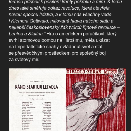
formou přispěli k posílení fronty pokroku a míru. K tomu
dnes také směřuje odkaz revoluce, která otevřela
novou epochu lidstva, a k tomu nás všechny vede
i Klement Gottwald, milovaná hlava našeho státu a
nejlepší československý žák tvůrců říjnové revoluce –
Lenina a Stalina.“
Hra o americkém poručíkovi, který
svrhl atomovou bombu na Hirošimu, měla ukázat
na imperialistické snahy ovládnout svět a stát
se přesvědčivým prostředkem pro společný boj
za světový mír.