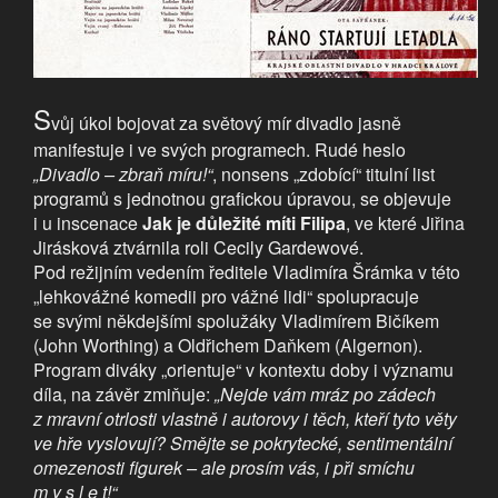
S
vůj úkol bojovat za světový mír divadlo jasně
manifestuje i ve svých programech. Rudé heslo
„Divadlo – zbraň míru!“
, nonsens „zdobící“ titulní list
programů s jednotnou grafickou úpravou, se objevuje
i u inscenace
Jak je důležité míti Filipa
, ve které Jiřina
Jirásková ztvárnila roli Cecily Gardewové.
Pod režijním vedením ředitele Vladimíra Šrámka v této
„lehkovážné komedii pro vážné lidi“ spolupracuje
se svými někdejšími spolužáky Vladimírem Bičíkem
(John Worthing) a Oldřichem Daňkem (Algernon).
Program diváky „orientuje“ v kontextu doby i významu
díla, na závěr zmiňuje:
„Nejde vám mráz po zádech
z mravní otrlosti vlastně i autorovy i těch, kteří tyto věty
ve hře vyslovují? Smějte se pokrytecké, sentimentální
omezenosti figurek – ale prosím vás, i při smíchu
m y s l e t!“