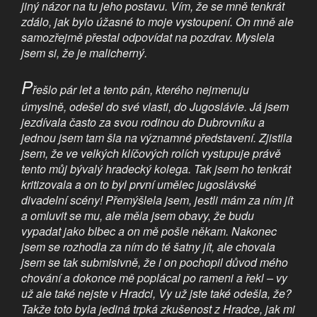
jiný názor na tu jeho postavu. Vím, že se mně tenkrát
zdálo, jak bylo úžasné to moje vystoupení. On mně ale
samozřejmě přestal odpovídat na pozdrav. Myslela
jsem si, že je malicherný.
P
řešlo pár let a tento pán, kterého nejmenuju
úmyslně, odešel do své vlasti, do Jugoslávie. Já jsem
jezdívala často za svou rodinou do Dubrovníku a
jednou jsem tam šla na významné představení. Zjistila
jsem, že ve velkých klíčových rolích vystupuje právě
tento můj bývalý hradecký kolega. Tak jsem ho tenkrát
kritizovala a on to byl první umělec jugoslávské
divadelní scény! Přemýšlela jsem, jestli mám za ním jít
a omluvit se mu, ale měla jsem obavy, že budu
vypadat jako blbec a on mě pošle někam. Nakonec
jsem se rozhodla za ním do té šatny jít, ale chovala
jsem se tak submisivně, že i on pochopil důvod mého
chování a dokonce mě poplácal po rameni a řekl – vy
už ale také nejste v Hradci, Vy už jste také odešla, že?
Takže toto byla jediná trpká zkušenost z Hradce, jak mi