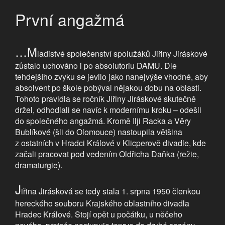
První angažmá
…M
ladistvé společenství spolužáků Jiřiny Jiráskové
zůstalo uchováno i po absolutoriu DAMU. Dle
tehdejšího zvyku se jevilo jako nanejvýše vhodné, aby
absolvent po škole pobýval nějakou dobu na oblasti.
Tohoto pravidla se ročník Jiřiny Jiráskové skutečně
držel, odhodlali se navíc k modernímu kroku – odešli
do společného angažmá. Kromě Ilji Racka a Věry
Bublíkové (šli do Olomouce) nastoupila většina
z ostatních v Hradci Králové v Klicperově divadle, kde
začali pracovat pod vedením Oldřicha Daňka (režie,
dramaturgie).
J
iřina Jirásková se tedy stala 1. srpna 1950 členkou
hereckého souboru Krajského oblastního divadla
Hradec Králové. Stojí opět u počátku, u něčeho