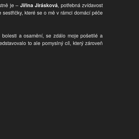
stně je –
Jiřina Jirásková
, potřebná zvídavost
e sestřičky, které se o mě v rámci domácí péče
bolesti a osamění, se zdálo moje pošetilé a
edstavovalo to ale pomyslný cíl, který zároveň