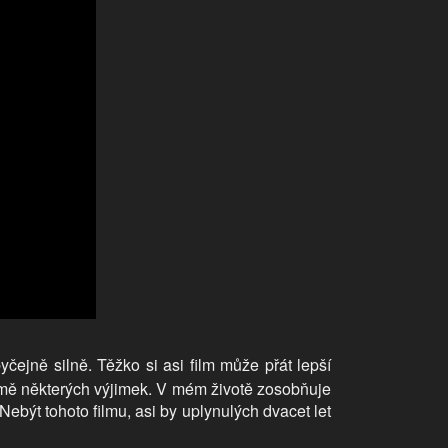
čejně silně. Těžko si asi film může přát lepší
omě některých výjimek. V mém životě zosobňuje
 Nebýt tohoto filmu, asi by uplynulých dvacet let