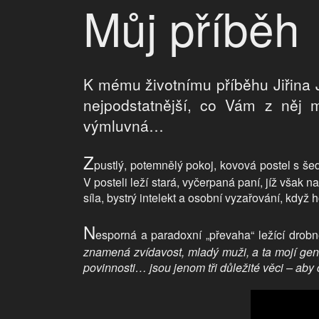
Můj příběh
K mému životnímu příběhu Jiřina Jir
nejpodstatnější, co Vám z něj m
výmluvná…
Z
pustlý, potemnělý pokoj, kovová postel s 
V posteli leží stará, vyčerpaná paní, jíž vša
síla, bystrý intelekt a osobní vyzařování, když 
N
esporná a paradoxní „převaha“ ležící drobn
znamená zvídavost, mladý muži, a ta mojí gen
povinnosti… jsou jenom tři důležité věci – aby