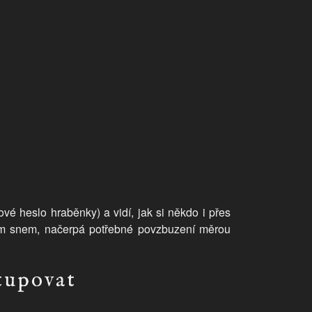
vé heslo hraběnky) a vidí, jak si někdo i přes
lým snem, načerpá potřebné povzbuzení měrou
tupovat