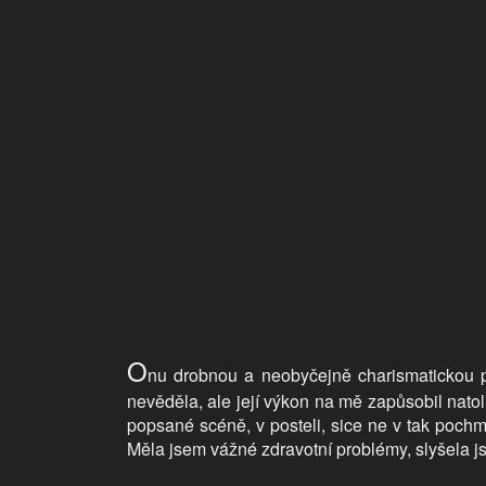
O
nu drobnou a neobyčejně charismatickou p
nevěděla, ale její výkon na mě zapůsobil natol
popsané scéně, v posteli, sice ne v tak pochm
Měla jsem vážné zdravotní problémy, slyšela 