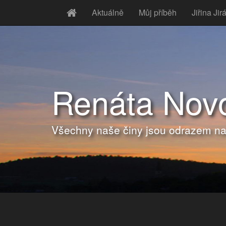
Aktuálně
Můj příběh
Jiřina Ji
Renáta Nov
Všechny naše činy jsou odrazem n