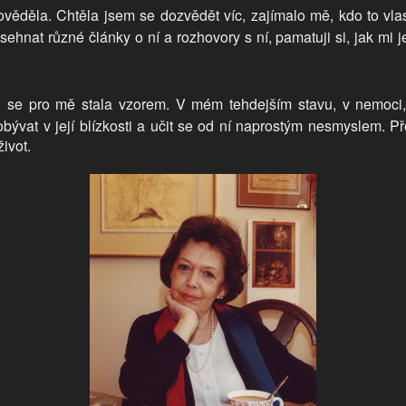
ověděla. Chtěla jsem se dozvědět víc, zajímalo mě, kdo to vla
nat různé články o ní a rozhovory s ní, pamatuji si, jak mi j
h se pro mě stala vzorem. V mém tehdejším stavu, v nemoci, 
obývat v její blízkosti a učit se od ní naprostým nesmyslem. Př
ivot.