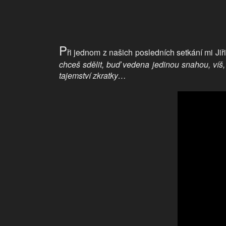
P
ři jednom z našich posledních setkání mi Jiř
chceš sdělit, buď vedena jedinou snahou, víš, 
tajemství zkratky…