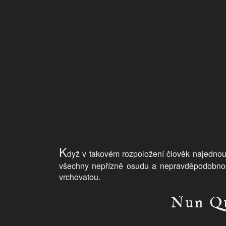
K
dyž v takovém rozpoložení člověk najednou
všechny nepřízně osudu a nepravděpodobnost
vrchovatou.
Nun Qu