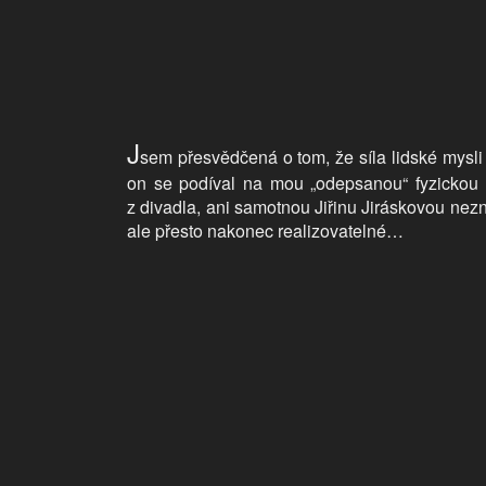
J
sem přesvědčená o tom, že síla lidské mysli
on se podíval na mou „odepsanou“ fyzickou p
z divadla, ani samotnou Jiřinu Jiráskovou nezn
ale přesto nakonec realizovatelné…