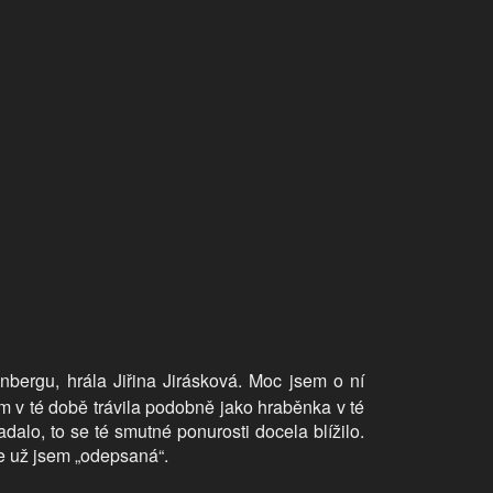
bergu, hrála Jiřina Jirásková. Moc jsem o ní
em v té době trávila podobně jako hraběnka v té
alo, to se té smutné ponurosti docela blížilo.
e už jsem „odepsaná“.