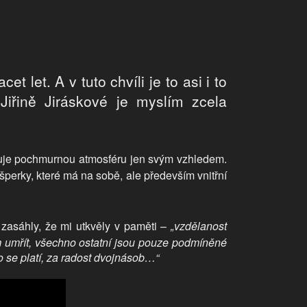
 let. A v tuto chvíli je to asi i to
Jiřině Jiráskové je myslím zcela
zuje pochmurnou atmosféru jen svým vzhledem.
perky, které má na sobě, ale především vnitřní
 zasáhly, že mi utkvěly v paměti –
„vzdělanost
m umřít, všechno ostatní jsou pouze podmíněné
o se platí, za radost dvojnásob…“