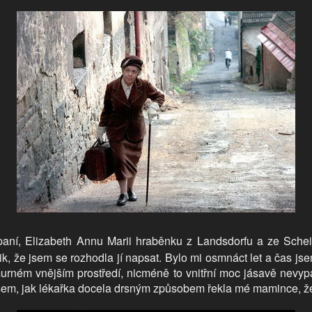
aní, Elizabeth Annu Marii hraběnku z Landsdorfu a ze Schein
ik, že jsem se rozhodla jí napsat. Bylo mi osmnáct let a čas js
urném vnějším prostředí, nicméně to vnitřní moc jásavě nevypad
jsem, jak lékařka docela drsným způsobem řekla mé mamince, ž