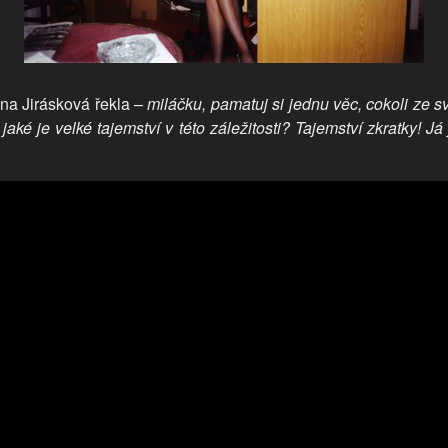
ina Jirásková řekla –
miláčku, pamatuj si jednu věc, cokoli ze s
jaké je velké tajemství v této záležitosti? Tajemství zkratky! J