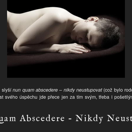
 slyší
nun quam abscedere – nikdy neustupovat
(což bylo rodo
 svého úspěchu jde přece jen za tím svým, třeba i pošeti
am Abscedere – Nikdy Neus