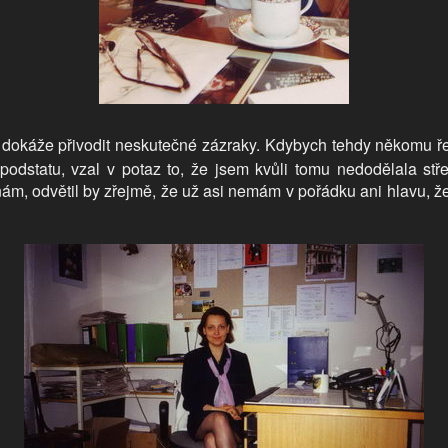
 dokáže přivodit neskutečné zázraky. Kdybych tehdy někomu řek
odstatu, vzal v potaz to, že jsem kvůli tomu nedodělala stř
ám, odvětil by zřejmě, že už asi nemám v pořádku ani hlavu, že