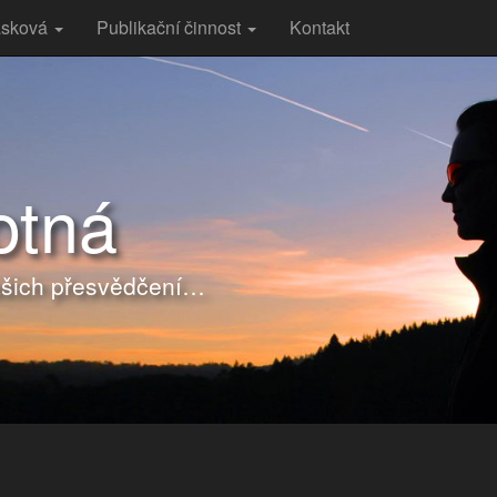
rásková
Publikační činnost
Kontakt
otná
ašich přesvědčení…