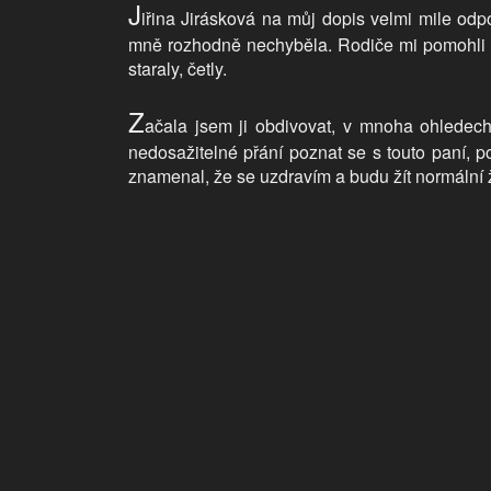
J
iřina Jirásková na můj dopis velmi mile odp
mně rozhodně nechyběla. Rodiče mi pomohli seh
staraly, četly.
Z
ačala jsem ji obdivovat, v mnoha ohledec
nedosažitelné přání poznat se s touto paní, p
znamenal, že se uzdravím a budu žít normální ž