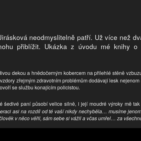
ásková neodmyslitelně patří. Už více než dvacet
ohu přiblížit. Ukázka z úvodu mé knihy o 
šedivou dekou a hnědočerným kobercem na přilehlé stěně vzbu
k navzdory zřejmým zdravotním problémům dodávají lesk nejenom š
hovoří se službu konajícím policistou.
é šedivé paní působí velice silně, i její moudré výroky mě tak
eraci asi na rozdíl od té vaší nikdy nechyběla… musíme jeno
 člověk v něco věřil, sám sebe si vážil a včas umřel… za všechn